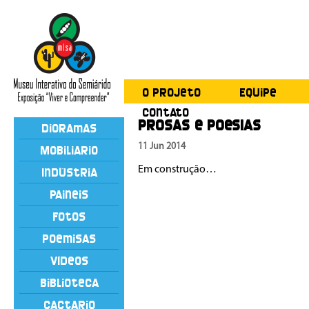
O Projeto
Equipe
Contato
Prosas e Poesias
Dioramas
11 Jun 2014
Mobiliário
Em construção…
Indústria
Painéis
Fotos
Poemisas
Vídeos
Biblioteca
Cactário