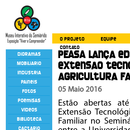
O Projeto
Equipe
Contato
PEASA lança ed
Dioramas
extensão tecn
Mobiliário
Indústria
agricultura fa
Painéis
05 Maio 2016
Fotos
Poemisas
Estão abertas at
Vídeos
Extensão Tecnológi
Biblioteca
Familiar no Seminá
Cactário