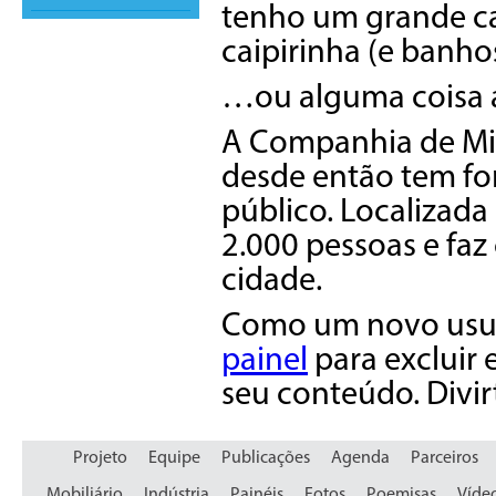
tenho um grande c
caipirinha (e banho
…ou alguma coisa 
A Companhia de Min
desde então tem fo
público. Localizada
2.000 pessoas e faz
cidade.
Como um novo usuár
painel
para excluir 
seu conteúdo. Divir
Projeto
Equipe
Publicações
Agenda
Parceiros
Mobiliário
Indústria
Painéis
Fotos
Poemisas
Víde