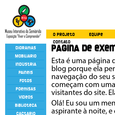
O Projeto
Equipe
Contato
Página de exe
Dioramas
Mobiliário
Esta é uma página 
Indústria
blog porque ela pe
Painéis
navegação do seu s
Fotos
começam com uma p
Poemisas
visitantes do site. 
Vídeos
Olá! Eu sou um mens
Biblioteca
aspirante à noite, e
Cactário