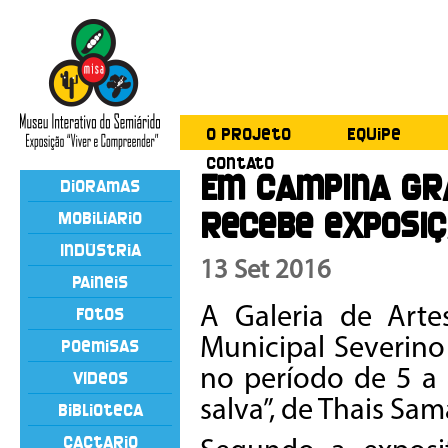
O Projeto
Equipe
Contato
Em Campina Gra
Dioramas
recebe exposiç
Mobiliário
Indústria
13 Set 2016
Painéis
A Galeria de Arte
Fotos
Municipal Severin
Poemisas
no período de 5 a
Vídeos
salva”, de Thais Sam
Biblioteca
Cactário