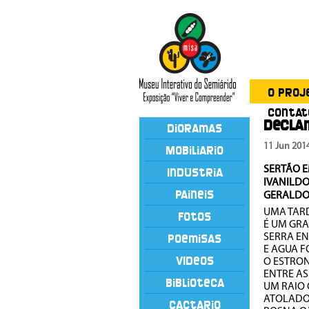
O Proj
Contat
Decla
Dioramas
11 Jun 201
Mobiliário
SERTÃO 
Indústria
IVANILDO
Painéis
GERALDO
UMA TAR
Fotos
É UM GR
SERRA E
Poemisas
E AGUA 
Vídeos
O ESTRO
ENTRE A
Biblioteca
UM RAIO
ATOLADO
Cactário