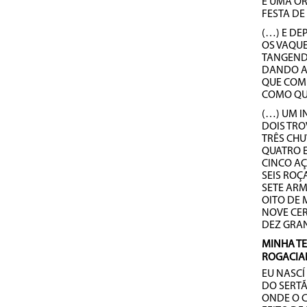
É UMA O
FESTA DE
(…) E DE
OS VAQU
TANGEND
DANDO A
QUE COM
COMO QU
(…) UM 
DOIS TRO
TRÊS CHU
QUATRO 
CINCO A
SEIS RO
SETE ARM
OITO DE 
NOVE CE
DEZ GRAN
MINHA T
ROGACIA
EU NASC
DO SERT
ONDE O 