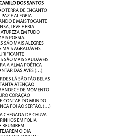
CAMILO DOS SANTOS
ÃO TERRA DE ENCANTO
 PAZ E ALEGRIA
ANDO E MAIS TOCANTE
NSA, LEVE E FRIA
NATUREZA EM TUDO
MAIS POESIA.
AS SÃO MAIS ALEGRES
S MAIS AGRADÁVEIS
PURIFICANTE
S SÃO MAIS SAUDÁVEIS
RA A ALMA POÉTICA
ANTAR DAS AVES (…)
ARDES LÁ SÃO TÃO BELAS
 TANTA ATENÇÃO
RANDECE DE MOMENTO
DURO CORAÇÃO
E CONTAR DO MUNDO
CA FOI AO SERTÃO. (…)
 A CHEGADA DA CHUVA
RINHOS EM FOLIA
E REUNIREM
TEJAREM O DIA