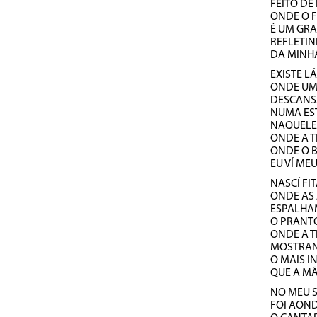
FEITO DE
ONDE O 
É UM GR
REFLETI
DA MINHA
EXISTE L
ONDE UM
DESCANS
NUMA EST
NAQUELE
ONDE A T
ONDE O B
EU VÍ ME
NASCÍ FI
ONDE AS 
ESPALHA
O PRANT
ONDE A 
MOSTRAN
O MAIS I
QUE A M
NO MEU S
FOI AOND