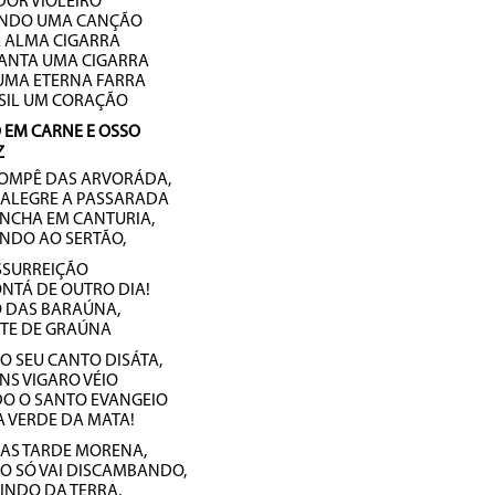
DOR VIOLEIRO
NDO UMA CANÇÃO
A ALMA CIGARRA
ANTA UMA CIGARRA
UMA ETERNA FARRA
ASIL UM CORAÇÃO
 EM CARNE E OSSO
Z
ROMPÊ DAS ARVORÁDA,
ALEGRE A PASSARADA
NCHA EM CANTURIA,
NDO AO SERTÃO,
SSURREIÇÃO
NTÁ DE OUTRO DIA!
O DAS BARAÚNA,
TE DE GRAÚNA
 SEU CANTO DISÁTA,
NS VIGARO VÉIO
O O SANTO EVANGEIO
A VERDE DA MATA!
NAS TARDE MORENA,
O SÓ VAI DISCAMBANDO,
DINDO DA TERRA,