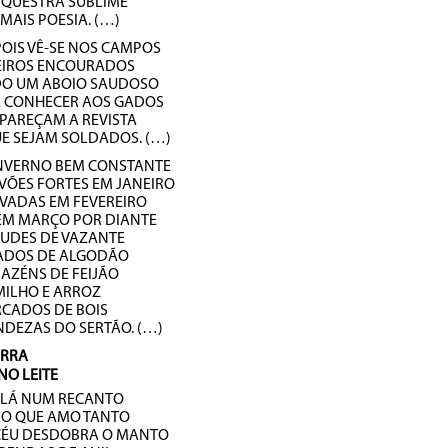
RQUESTRA SUBLIME
 MAIS POESIA. (…)
POIS VÊ-SE NOS CAMPOS
EIROS ENCOURADOS
O UM ABOIO SAUDOSO
 CONHECER AOS GADOS
PAREÇAM A REVISTA
E SEJAM SOLDADOS. (…)
INVERNO BEM CONSTANTE
VÕES FORTES EM JANEIRO
VADAS EM FEVEREIRO
EM MARÇO POR DIANTE
ÇUDES DE VAZANTE
ÇADOS DE ALGODÃO
AZÉNS DE FEIJÃO
MILHO E ARROZ
RCADOS DE BOIS
DEZAS DO SERTÃO. (…)
ERRA
NO LEITE
Í LÁ NUM RECANTO
ÃO QUE AMO TANTO
CÉU DESDOBRA O MANTO