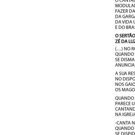
O CANTA
MODULA
FAZER D
DA GARG
DA VIDA 
E DO BR
O SERTÃO
ZÉ DA LU
(…) NO 
QUANDO 
SE DISMA
ANUNCIA
A SUA RE
NO DISPO
NOS GAI
OS MAGO
QUANDO O
PARECE U
CANTAND
NA IGREJ
-CANTA 
QUANDO 
SE DISPI