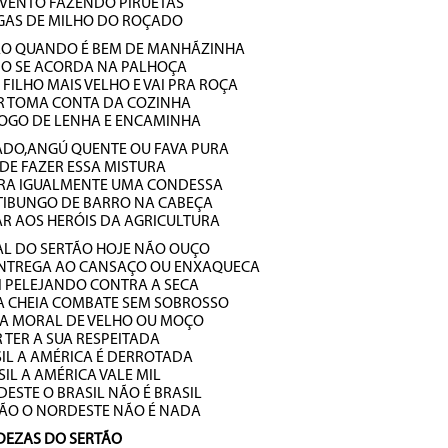
 VENTO FAZENDO PIRUETAS
IGAS DE MILHO DO ROÇADO
ÃO QUANDO É BEM DE MANHÃZINHA
JO SE ACORDA NA PALHOÇA
FILHO MAIS VELHO E VAI PRA ROÇA
R TOMA CONTA DA COZINHA
FOGO DE LENHA E ENCAMINHA
ADO,ANGÚ QUENTE OU FAVA PURA
 DE FAZER ESSA MISTURA
EIRA IGUALMENTE UMA CONDESSA
TIBUNGO DE BARRO NA CABEÇA
VAR AOS HERÓIS DA AGRICULTURA
AL DO SERTÃO HOJE NÃO OUÇO
ENTREGA AO CANSAÇO OU ENXAQUECA
I PELEJANDO CONTRA A SECA
A CHEIA COMBATE SEM SOBROSSO
 A MORAL DE VELHO OU MOÇO
R TER A SUA RESPEITADA
IL A AMÉRICA É DERROTADA
IL A AMÉRICA VALE MIL
ESTE O BRASIL NÃO É BRASIL
TÃO O NORDESTE NÃO É NADA
DEZAS DO SERTÃO