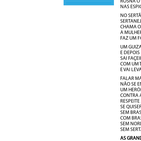
ROSNA O
NAS ESP
NO SERT
SERTANE
CHAMA O 
A MULHE
FAZ UM 
UM GUIZ
E DEPOIS
SAI FAÇ
COM UM 
E VAI LE
FALAR M
NÃO SE 
UM HERÓ
CONTRA 
RESPEITE
SE QUISE
SEM BRAS
COM BRAS
SEM NORD
SEM SER
AS GRAN