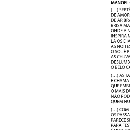
MANOEL 
(…) SERT
DE AMOR,
DE AR BR
BRISA MA
ONDE A 
INSPIRA 
LÁ OS DI
AS NOITE
O SOL É 
AS CHUVA
DESLUMB
O BELO C
(…) AS T
E CHAMA
QUE EMB
O MAIS 
NÃO POD
QUEM NUN
(…) COM
OS PASSA
PARECE S
PARA FES