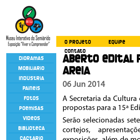
O Projeto
Equipe
Contato
Aberto edital 
Dioramas
Areia
Mobiliário
Indústria
06 Jun 2014
Painéis
Fotos
A Secretaria da Cultura
propostas para a 15ª Edi
Poemisas
Vídeos
Serão selecionadas sete
Biblioteca
cortejos, apresentaçõ
Cactário